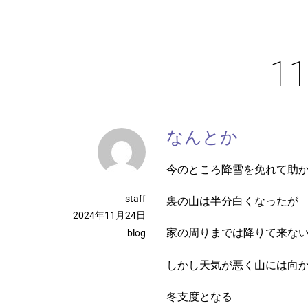
Skip
to
content
1
なんとか
今のところ降雪を免れて助
staff
裏の山は半分白くなったが
2024年11月24日
家の周りまでは降りて来な
blog
しかし天気が悪く山には向
冬支度となる